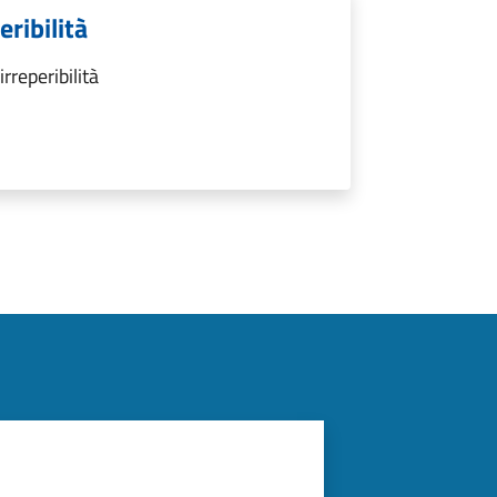
ribilità
rreperibilità