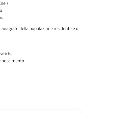
Enel)
mo
i.
ll'anagrafe della popolazione residente e di
grafiche
iconoscimento