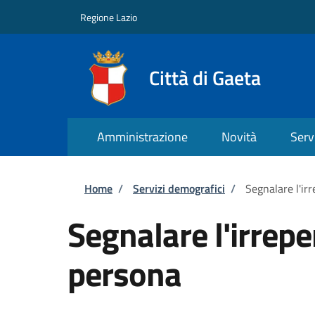
Salta al contenuto principale
Skip to footer content
Regione Lazio
Città di Gaeta
Amministrazione
Novità
Serv
Briciole di pane
Home
/
Servizi demografici
/
Segnalare l'irr
Segnalare l'irreper
persona