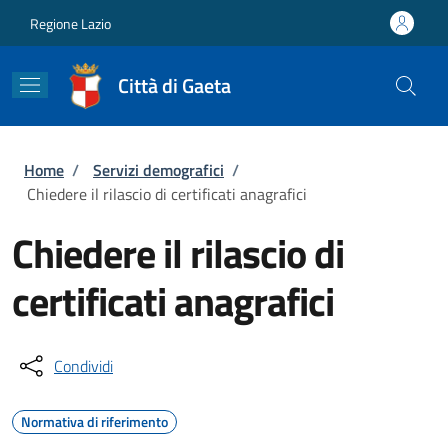
Salta al contenuto principale
Skip to footer content
Regione Lazio
Città di Gaeta
Briciole di pane
Home
/
Servizi demografici
/
Chiedere il rilascio di certificati anagrafici
Chiedere il rilascio di
certificati anagrafici
Condividi
Normativa di riferimento