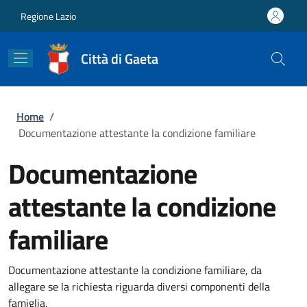
Salta al contenuto principale
Skip to footer content
Regione Lazio
Città di Gaeta
Briciole di pane
Home
/
Documentazione attestante la condizione familiare
Documentazione
attestante la condizione
familiare
Documentazione attestante la condizione familiare, da
allegare se la richiesta riguarda diversi componenti della
famiglia.