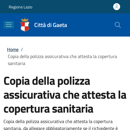
Salta al contenuto principale
Skip to footer content
Regione Lazio
Città di Gaeta
Briciole di pane
Home
/
Copia della polizza assicurativa che attesta la copertura
sanitaria
Copia della polizza
assicurativa che attesta la
copertura sanitaria
Copia della polizza assicurativa che attesta la copertura
sanitaria, da allegare obbligatoriamente se il richiedente è