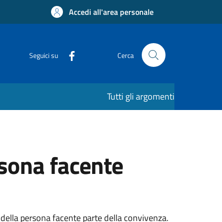
Accedi all'area personale
Seguici su
Cerca
Tutti gli argomenti
rsona facente
à della persona facente parte della convivenza.