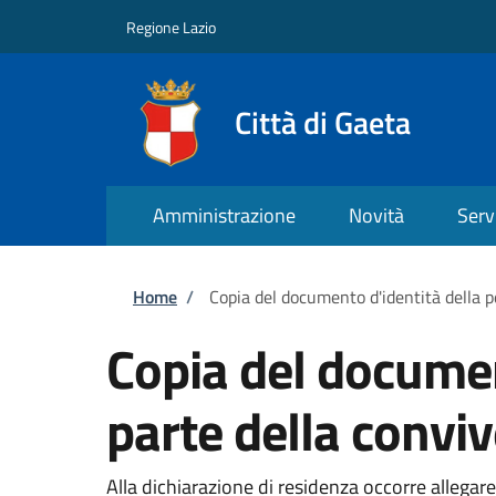
Salta al contenuto principale
Skip to footer content
Regione Lazio
Città di Gaeta
Amministrazione
Novità
Serv
Briciole di pane
Home
/
Copia del documento d'identità della 
Copia del documen
parte della convi
Alla dichiarazione di residenza occorre allegare