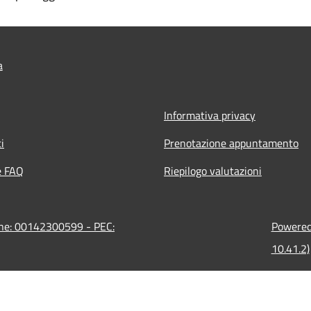
a
Informativa privacy
i
Prenotazione appuntamento
e FAQ
Riepilogo valutazioni
ione: 00142300599 - PEC:
Powered 
10.41.2)