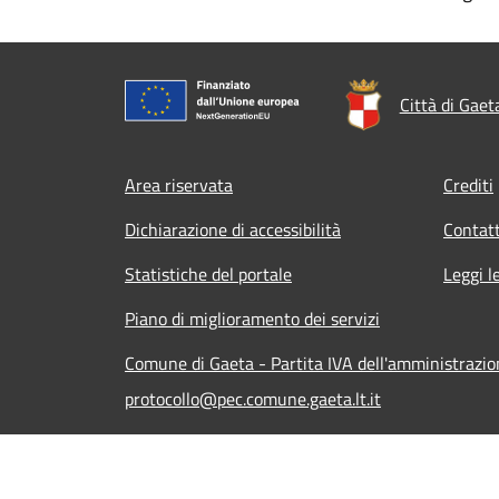
Città di Gaet
Footer menu
Area riservata
Crediti
Dichiarazione di accessibilità
Contatt
Statistiche del portale
Leggi l
Piano di miglioramento dei servizi
Comune di Gaeta - Partita IVA dell'amministraz
protocollo@pec.comune.gaeta.lt.it