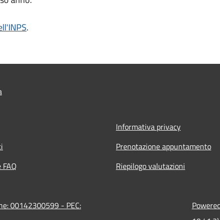
ell'INPS
.
a
Informativa privacy
i
Prenotazione appuntamento
e FAQ
Riepilogo valutazioni
ione: 00142300599 - PEC:
Powered 