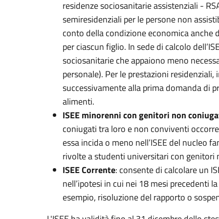
residenze sociosanitarie assistenziali - RS
semiresidenziali per le persone non assistib
conto della condizione economica anche dei
per ciascun figlio. In sede di calcolo dell’I
sociosanitarie che appaiono meno necessari
personale). Per le prestazioni residenziali,
successivamente alla prima domanda di pres
alimenti.
ISEE minorenni con genitori non coniugat
coniugati tra loro e non conviventi occorr
essa incida o meno nell’ISEE del nucleo fami
rivolte a studenti universitari con genitori
ISEE Corrente
: consente di calcolare un 
nell’ipotesi in cui nei 18 mesi precedenti 
esempio, risoluzione del rapporto o sospens
L'ISEE ha validità fino al 31 dicembre dello ste