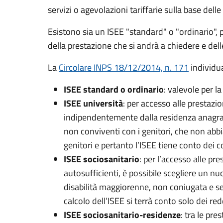
servizi o agevolazioni tariffarie sulla base del
Esistono sia un ISEE "standard" o "ordinario", pe
della prestazione che si andrà a chiedere e dell
La
Circolare INPS 18/12/2014, n. 171
individu
ISEE standard o ordinario
: valevole per l
ISEE università
: per accesso alle prestazio
indipendentemente dalla residenza anagrafic
non conviventi con i genitori, che non abbi
genitori e pertanto l’ISEE tiene conto dei c
ISEE sociosanitario
: per l’accesso alle pr
autosufficienti, è possibile scegliere un nu
disabilità maggiorenne, non coniugata e senz
calcolo dell’ISEE si terrà conto solo dei red
ISEE sociosanitario-residenze
: tra le pre