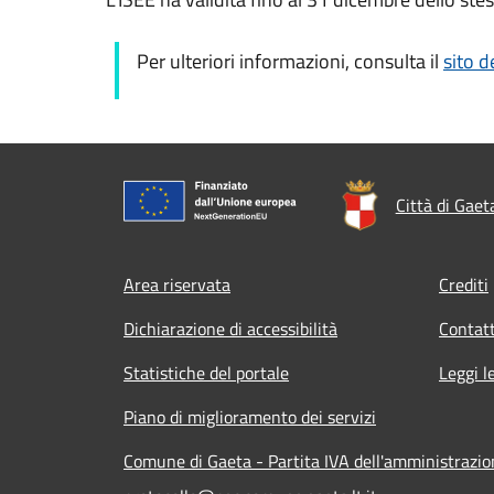
Per ulteriori informazioni, consulta il
sito d
Città di Gaet
Footer menu
Area riservata
Crediti
Dichiarazione di accessibilità
Contatt
Statistiche del portale
Leggi l
Piano di miglioramento dei servizi
Comune di Gaeta - Partita IVA dell'amministraz