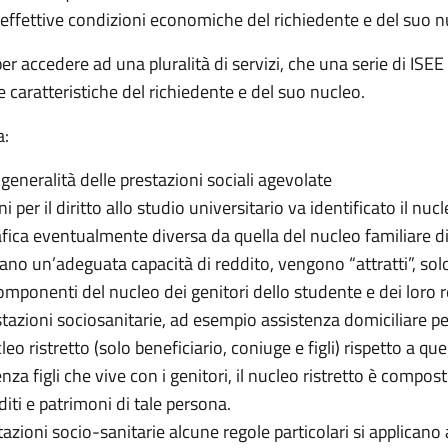
le effettive condizioni economiche del richiedente e del suo n
r accedere ad una pluralità di servizi, che una serie di ISEE v
e caratteristiche del richiedente e del suo nucleo.
a:
a generalità delle prestazioni sociali agevolate
ni per il diritto allo studio universitario va identificato il nu
a eventualmente diversa da quella del nucleo familiare di pr
ano un’adeguata capacità di reddito, vengono “attratti”, solo 
omponenti del nucleo dei genitori dello studente e dei loro re
estazioni sociosanitarie, ad esempio assistenza domiciliare p
cleo ristretto (solo beneficiario, coniuge e figli) rispetto a 
a figli che vive con i genitori, il nucleo ristretto è compost
diti e patrimoni di tale persona.
stazioni socio-sanitarie alcune regole particolari si applicano 