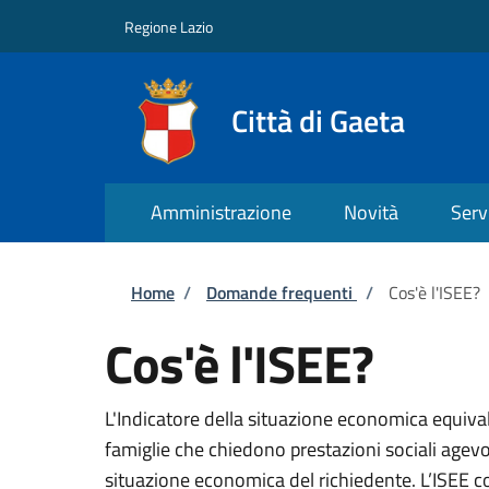
Salta al contenuto principale
Skip to footer content
Regione Lazio
Città di Gaeta
Amministrazione
Novità
Serv
Briciole di pane
Home
/
Domande frequenti
/
Cos'è l'ISEE?
Cos'è l'ISEE?
L'Indicatore della situazione economica equiva
famiglie che chiedono prestazioni sociali agevol
situazione economica del richiedente. L’ISEE c