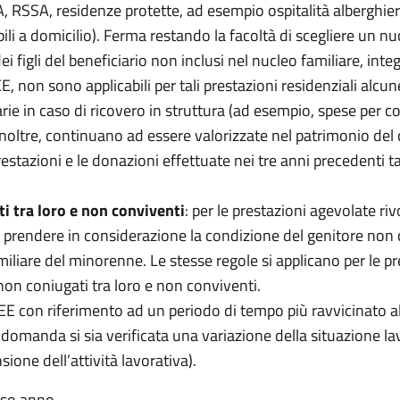
A, RSSA, residenze protette, ad esempio ospitalità alberghier
ili a domicilio). Ferma restando la facoltà di scegliere un nuc
 figli del beneficiario non inclusi nel nucleo familiare, in
SEE, non sono applicabili per tali prestazioni residenziali alcun
e in caso di ricovero in struttura (ad esempio, spese per col
 inoltre, continuano ad essere valorizzate nel patrimonio del 
tazioni e le donazioni effettuate nei tre anni precedenti t
i tra loro e non conviventi
: per le prestazioni agevolate riv
e prendere in considerazione la condizione del genitore non 
liare del minorenne. Le stesse regole si applicano per le prest
 non coniugati tra loro e non conviventi.
ISEE con riferimento ad un periodo di tempo più ravvicinato
la domanda si sia verificata una variazione della situazione 
ione dell’attività lavorativa).
sso anno.