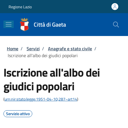
Salta al contenuto principale
Skip to footer content
Regione Lazio
Città di Gaeta
Briciole di pane
Home
/
Servizi
/
Anagrafe e stato civile
/
Iscrizione all'albo dei giudici popolari
Iscrizione all'albo dei
giudici popolari
(
urn:nir:stato:legge:1951-04-10;287~art14
)
Servizio attivo