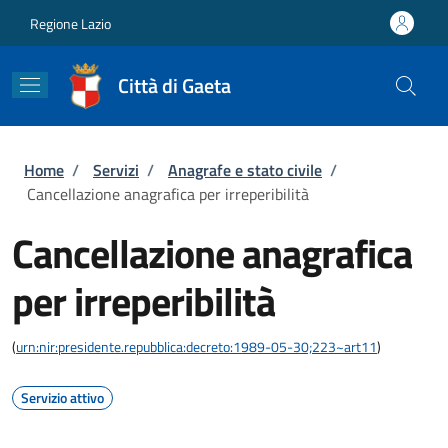
Salta al contenuto principale
Skip to footer content
Regione Lazio
Città di Gaeta
Briciole di pane
Home
/
Servizi
/
Anagrafe e stato civile
/
Cancellazione anagrafica per irreperibilità
Cancellazione anagrafica
per irreperibilità
(
urn:nir:presidente.repubblica:decreto:1989-05-30;223~art11
)
Servizio attivo