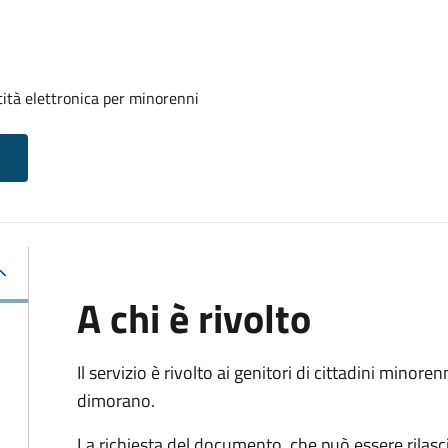
tità elettronica per minorenni
A chi è rivolto
Il servizio è rivolto ai genitori di cittadini mino
dimorano.
La richiesta del documento, che può essere rilasci