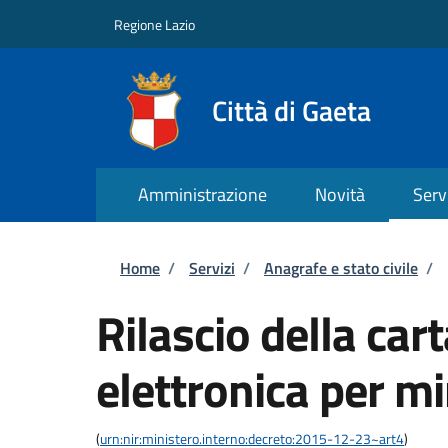
Salta al contenuto principale
Skip to footer content
Regione Lazio
Città di Gaeta
Amministrazione
Novità
Serv
Briciole di pane
Home
/
Servizi
/
Anagrafe e stato civile
/
Rilascio della cart
elettronica per m
(
urn:nir:ministero.interno:decreto:2015-12-23~art4
)