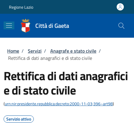
Salta al contenuto principale
Skip to footer content
Regione Lazio
Città di Gaeta
Briciole di pane
Home
/
Servizi
/
Anagrafe e stato civile
/
Rettifica di dati anagrafici e di stato civile
Rettifica di dati anagrafici
e di stato civile
(
urn:nir:presidente.repubblica:decreto:2000-11-03;396~art98
)
Servizio attivo