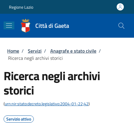
Salta al contenuto principale
Skip to footer content
Regione Lazio
Città di Gaeta
Briciole di pane
Home
/
Servizi
/
Anagrafe e stato civile
/
Ricerca negli archivi storici
Ricerca negli archivi
storici
(
urn:nir:stato:decreto.legislativo:2004-01-22;42
)
Servizio attivo