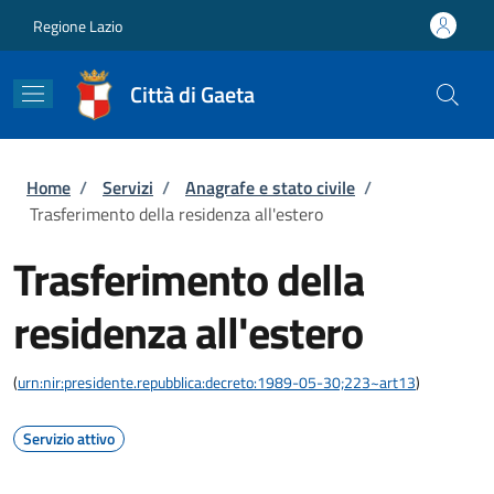
Salta al contenuto principale
Skip to footer content
Regione Lazio
Città di Gaeta
Briciole di pane
Home
/
Servizi
/
Anagrafe e stato civile
/
Trasferimento della residenza all'estero
Trasferimento della
residenza all'estero
(
urn:nir:presidente.repubblica:decreto:1989-05-30;223~art13
)
Servizio attivo