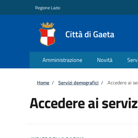
Salta al contenuto principale
Skip to footer content
Regione Lazio
Città di Gaeta
Amministrazione
Novità
Serv
Briciole di pane
Home
/
Servizi demografici
/
Accedere ai se
Accedere ai servi