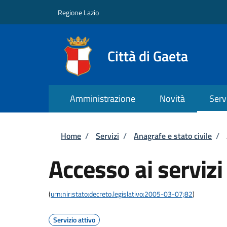
Salta al contenuto principale
Skip to footer content
Regione Lazio
Città di Gaeta
Amministrazione
Novità
Serv
Briciole di pane
Home
/
Servizi
/
Anagrafe e stato civile
/
Accesso ai serviz
(
urn:nir:stato:decreto.legislativo:2005-03-07;82
)
Servizio attivo